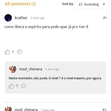
All comments
(2)
Sort by:
Ascending
krathor
#1
5 years ago
como libera o espirito para pode upar já pro tier 8
0
mod_chimera
5 years ago
Neste momento, não pode. O nível 7 é o nível máximo, por agora.
0
mod_chimera
#2
5 years ago