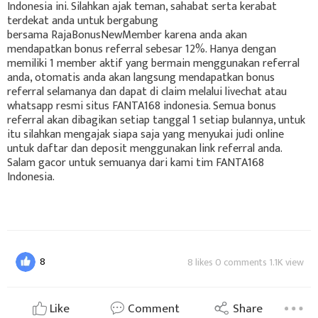
Indonesia ini. Silahkan ajak teman, sahabat serta kerabat
terdekat anda untuk bergabung
bersama RajaBonusNewMember karena anda akan
mendapatkan bonus referral sebesar 12%. Hanya dengan
memiliki 1 member aktif yang bermain menggunakan referral
anda, otomatis anda akan langsung mendapatkan bonus
referral selamanya dan dapat di claim melalui livechat atau
whatsapp resmi situs FANTA168 indonesia. Semua bonus
referral akan dibagikan setiap tanggal 1 setiap bulannya, untuk
itu silahkan mengajak siapa saja yang menyukai judi online
untuk daftar dan deposit menggunakan link referral anda.
Salam gacor untuk semuanya dari kami tim FANTA168
Indonesia.
8
8 likes 0 comments 1.1K view
Like
Comment
Share