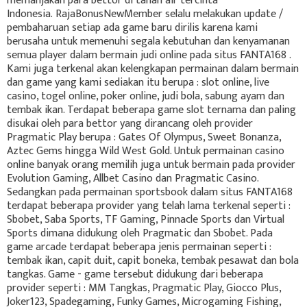
memanjakan para bettor di tanah air tercinta
Indonesia. RajaBonusNewMember selalu melakukan update /
pembaharuan setiap ada game baru dirilis karena kami
berusaha untuk memenuhi segala kebutuhan dan kenyamanan
semua player dalam bermain judi online pada situs FANTA168 .
Kami juga terkenal akan kelengkapan permainan dalam bermain
dan game yang kami sediakan itu berupa : slot online, live
casino, togel online, poker online, judi bola, sabung ayam dan
tembak ikan. Terdapat beberapa game slot ternama dan paling
disukai oleh para bettor yang dirancang oleh provider
Pragmatic Play berupa : Gates Of Olympus, Sweet Bonanza,
Aztec Gems hingga Wild West Gold. Untuk permainan casino
online banyak orang memilih juga untuk bermain pada provider
Evolution Gaming, Allbet Casino dan Pragmatic Casino.
Sedangkan pada permainan sportsbook dalam situs FANTA168
terdapat beberapa provider yang telah lama terkenal seperti :
Sbobet, Saba Sports, TF Gaming, Pinnacle Sports dan Virtual
Sports dimana didukung oleh Pragmatic dan Sbobet. Pada
game arcade terdapat beberapa jenis permainan seperti :
tembak ikan, capit duit, capit boneka, tembak pesawat dan bola
tangkas. Game - game tersebut didukung dari beberapa
provider seperti : MM Tangkas, Pragmatic Play, Giocco Plus,
Joker123, Spadegaming, Funky Games, Microgaming Fishing,