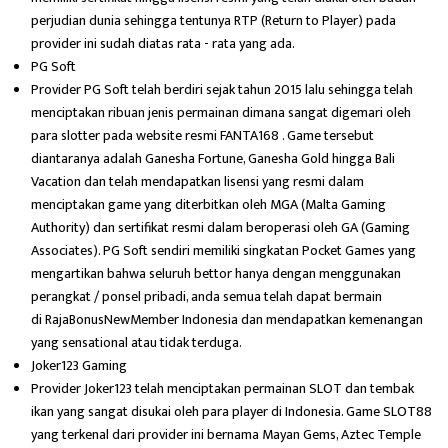
perjudian dunia sehingga tentunya RTP (Return to Player) pada
provider ini sudah diatas rata - rata yang ada.
PG Soft
Provider PG Soft telah berdiri sejak tahun 2015 lalu sehingga telah
menciptakan ribuan jenis permainan dimana sangat digemari oleh
para slotter pada website resmi FANTA168 . Game tersebut
diantaranya adalah Ganesha Fortune, Ganesha Gold hingga Bali
Vacation dan telah mendapatkan lisensi yang resmi dalam
menciptakan game yang diterbitkan oleh MGA (Malta Gaming
Authority) dan sertifikat resmi dalam beroperasi oleh GA (Gaming
Associates). PG Soft sendiri memiliki singkatan Pocket Games yang
mengartikan bahwa seluruh bettor hanya dengan menggunakan
perangkat / ponsel pribadi, anda semua telah dapat bermain
di RajaBonusNewMember Indonesia dan mendapatkan kemenangan
yang sensational atau tidak terduga.
Joker123 Gaming
Provider Joker123 telah menciptakan permainan SLOT dan tembak
ikan yang sangat disukai oleh para player di Indonesia. Game SLOT88
yang terkenal dari provider ini bernama Mayan Gems, Aztec Temple