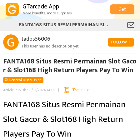
GTarcade App
Get
More benefits, more surprises
FANTA168 SITUS RESMI PERMAINAN SLOT GACOR & SLOT168 HIGH RETURN PLAYERS PAY TO WIN
tados56006
FOLLOW +
This user has no description yet
FANTA168 Situs Resmi Permainan Slot Gaco
r & Slot168 High Return Players Pay To Win
General Disscussion
Translate
Article Publish : 11/12/2024 14:01
FANTA168 Situs Resmi Permainan
Slot Gacor & Slot168 High Return
Players Pay To Win