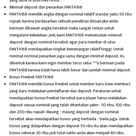
yang lama di situs FANTA168 .
Minimal deposit dan penarikan FANTA168
FANTA168 memiliki angka dengan nominal relatif standar yaitu 50 ribu
rupiah, karena berdasarkan sebuah penelitian ilmuan jika anda
bermain dibawah angka tersebut maka sangat rentan untuk
mengalami kekalahan. Jadi, kami FANTA168 memutuskan minimal
deposit dengan nominal tersebut agar para member di situs
FANTA168 mendapatkan tingkat kemenangan relatif tinggi. Untuk
minimal nominal penarikan juga sama dengan minimal deposit, itu
dibentuk karena kami ingin member terus setia
***
a bermain pada
FANTA168 karena tidak harus lebih besar dari jumlah minimal deposit.
Bonus Freebet FANTA168
FANTA168 memiliki bonus freebet untuk member baru (new member)
yang baru melakukan pendaftaran dan deposit. Peraturan untuk
mendapatkan bonus freebet tersebut para player harus melakukan
deposit sesuai nominal yang telah ditentukan yakni : 50 ribu, 100 ribu
dan 200 ribu rupiah. Masing - masing deposit dengan nominal
tersebut akan mendapatkan bonus yang berbeda - beda juga. Untuk
bonus yang didapatkan dengan deposit 50 ribu itu akan mendapatkan
bonus sebesar 30 ribu jadi total saldo anda akan menjadi 80 ribu