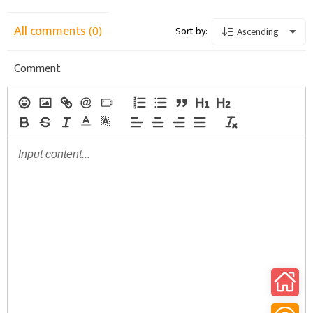
All comments
(0)
Sort by:
Ascending
Comment