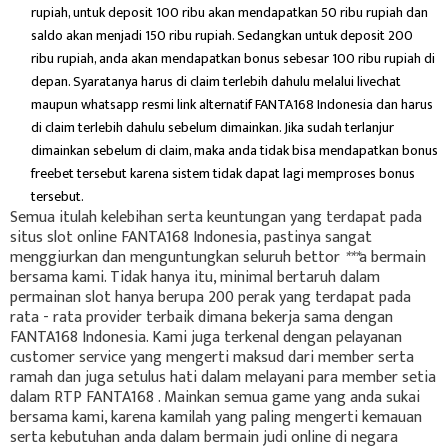
rupiah, untuk deposit 100 ribu akan mendapatkan 50 ribu rupiah dan
saldo akan menjadi 150 ribu rupiah. Sedangkan untuk deposit 200
ribu rupiah, anda akan mendapatkan bonus sebesar 100 ribu rupiah di
depan. Syaratanya harus di claim terlebih dahulu melalui livechat
maupun whatsapp resmi link alternatif FANTA168 Indonesia dan harus
di claim terlebih dahulu sebelum dimainkan. Jika sudah terlanjur
dimainkan sebelum di claim, maka anda tidak bisa mendapatkan bonus
freebet tersebut karena sistem tidak dapat lagi memproses bonus
tersebut.
Semua itulah kelebihan serta keuntungan yang terdapat pada
situs slot online FANTA168 Indonesia, pastinya sangat
menggiurkan dan menguntungkan seluruh bettor
***
a bermain
bersama kami. Tidak hanya itu, minimal bertaruh dalam
permainan slot hanya berupa 200 perak yang terdapat pada
rata - rata provider terbaik dimana bekerja sama dengan
FANTA168 Indonesia. Kami juga terkenal dengan pelayanan
customer service yang mengerti maksud dari member serta
ramah dan juga setulus hati dalam melayani para member setia
dalam RTP FANTA168 . Mainkan semua game yang anda sukai
bersama kami, karena kamilah yang paling mengerti kemauan
serta kebutuhan anda dalam bermain judi online di negara