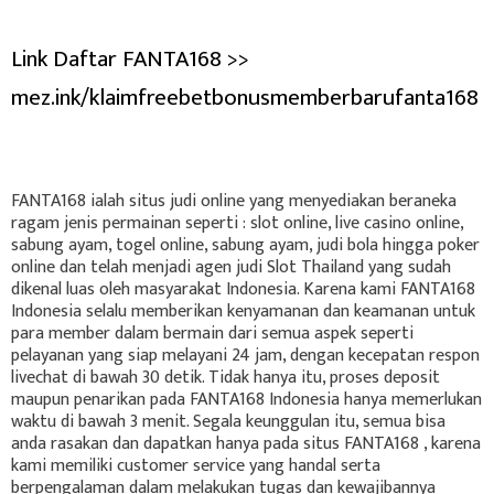
Link Daftar FANTA168 >>
mez.ink/klaimfreebetbonusmemberbarufanta168
FANTA168 ialah situs judi online yang menyediakan beraneka
ragam jenis permainan seperti : slot online, live casino online,
sabung ayam, togel online, sabung ayam, judi bola hingga poker
online dan telah menjadi agen judi Slot Thailand yang sudah
dikenal luas oleh masyarakat Indonesia. Karena kami FANTA168
Indonesia selalu memberikan kenyamanan dan keamanan untuk
para member dalam bermain dari semua aspek seperti
pelayanan yang siap melayani 24 jam, dengan kecepatan respon
livechat di bawah 30 detik. Tidak hanya itu, proses deposit
maupun penarikan pada FANTA168 Indonesia hanya memerlukan
waktu di bawah 3 menit. Segala keunggulan itu, semua bisa
anda rasakan dan dapatkan hanya pada situs FANTA168 , karena
kami memiliki customer service yang handal serta
berpengalaman dalam melakukan tugas dan kewajibannya