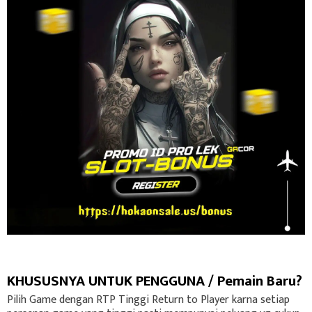
KHUSUSNYA UNTUK PENGGUNA / Pemain Baru?
Pilih Game dengan RTP Tinggi Return to Player karna setiap