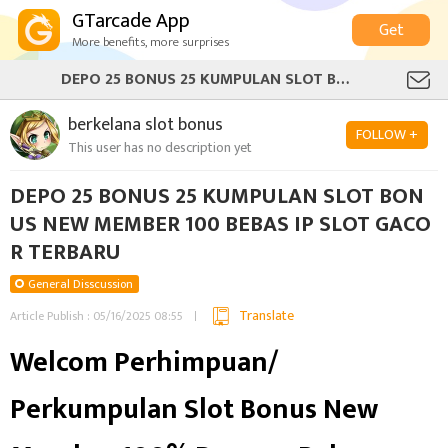
GTarcade App
Get
More benefits, more surprises
DEPO 25 BONUS 25 KUMPULAN SLOT BONUS NEW MEMBER 100 BEBAS IP SLOT GACOR TERBARU
berkelana slot bonus
FOLLOW +
This user has no description yet
DEPO 25 BONUS 25 KUMPULAN SLOT BON
US NEW MEMBER 100 BEBAS IP SLOT GACO
R TERBARU
General Disscussion
Translate
Article Publish : 05/16/2025 08:55
Welcom Perhimpuan/
Perkumpulan Slot Bonus New