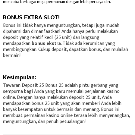
mencoba berbagai meja permainan dengan lebih percaya diri.
BONUS EXTRA SLOT!
Bonus ini tidak hanya menguntungkan, tetapi juga mudah
dipahami dan dimanfaatkan! Anda hanya perlu melakukan
deposit yang relatif kecil (25 unit) dan langsung
mendapatkan
bonus ekstra
. Tidak ada kerumitan yang
membingungkan. Cukup deposit, dapatkan bonus, dan mulailah
bermain!
Kesimpulan:
Tawaran Deposit 25 Bonus 25 adalah pintu gerbang yang
sempurna bagi Anda yang baru memulai perjalanan kasino
online. Dengan hanya melakukan deposit 25 unit, Anda
mendapatkan bonus 25 unit yang akan memberi Anda lebih
banyak kesempatan untuk bermain dan menang. Bonus ini
membuat permainan kasino online terasa lebih menyenangkan,
menguntungkan, dan penuh petualangan!