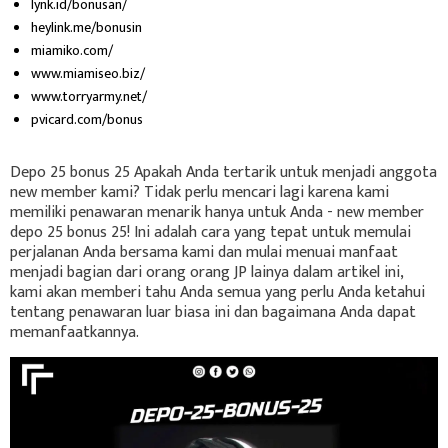
lynk.id/bonusan/
heylink.me/bonusin
miamiko.com/
www.miamiseo.biz/
www.torryarmy.net/
pvicard.com/bonus
Depo 25 bonus 25 Apakah Anda tertarik untuk menjadi anggota
new member kami? Tidak perlu mencari lagi karena kami
memiliki penawaran menarik hanya untuk Anda - new member
depo 25 bonus 25! Ini adalah cara yang tepat untuk memulai
perjalanan Anda bersama kami dan mulai menuai manfaat
menjadi bagian dari orang orang JP lainya dalam artikel ini,
kami akan memberi tahu Anda semua yang perlu Anda ketahui
tentang penawaran luar biasa ini dan bagaimana Anda dapat
memanfaatkannya.