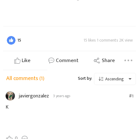
15
15 likes 1 comments 2K view
Like
Comment
Share
All comments
(1)
Sort by:
Ascending
javiergonzalez
#1
3 years ago
K
0