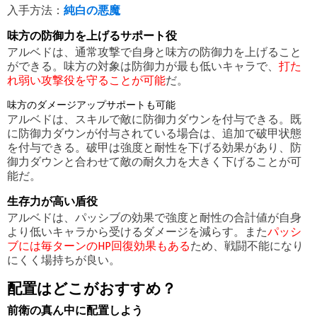
入手方法：
純白の悪魔
味方の防御力を上げるサポート役
アルベドは、通常攻撃で自身と味方の防御力を上げること
ができる。味方の対象は防御力が最も低いキャラで、
打た
れ弱い攻撃役を守ることが可能
だ。
味方のダメージアップサポートも可能
アルベドは、スキルで敵に防御力ダウンを付与できる。既
に防御力ダウンが付与されている場合は、追加で破甲状態
を付与できる。破甲は強度と耐性を下げる効果があり、防
御力ダウンと合わせて敵の耐久力を大きく下げることが可
能だ。
生存力が高い盾役
アルベドは、パッシブの効果で強度と耐性の合計値が自身
より低いキャラから受けるダメージを減らす。また
パッシ
ブには毎ターンのHP回復効果もある
ため、戦闘不能になり
にくく場持ちが良い。
配置はどこがおすすめ？
前衛の真ん中に配置しよう