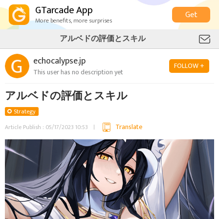
GTarcade App
Get
More benefits, more surprises
アルベドの評価とスキル
echocalypse.jp
FOLLOW +
This user has no description yet
アルベドの評価とスキル
Strategy
Translate
Article Publish : 05/17/2023 10:53