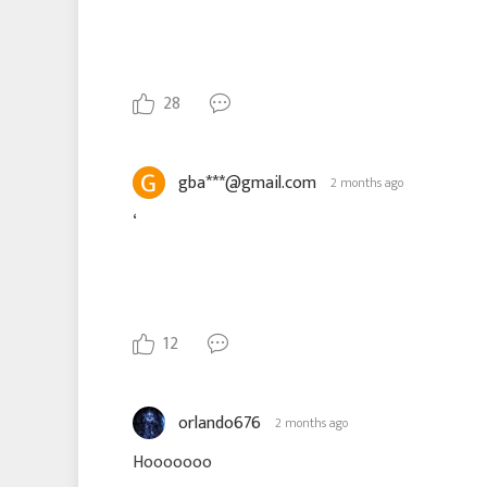
28
gba***@gmail.com
2 months ago
‘
12
orlando676
2 months ago
Hooooooo