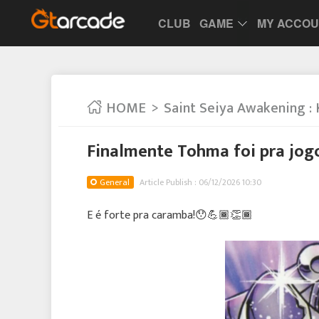
CLUB
GAME
MY ACCO
HOME
Saint Seiya Awakening : 
Finalmente Tohma foi pra jog
General
Article Publish : 06/12/2026 10:30
E é forte pra caramba!😯💪🏾👏🏾