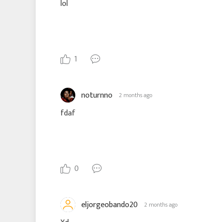
lol
1
noturnno
2 months ago
fdaf
0
eljorgeobando20
2 months ago