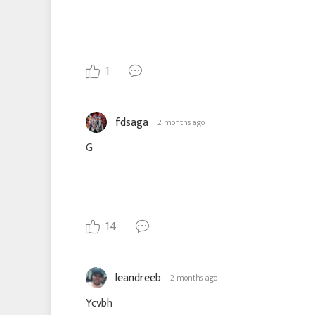
1
fdsaga
2 months ago
G
14
leandreeb
2 months ago
Ycvbh