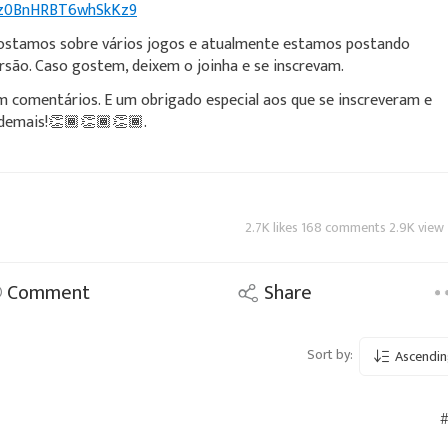
i=z0BnHRBT6whSkKz9
Postamos sobre vários jogos e atualmente estamos postando
rsão. Caso gostem, deixem o joinha e se inscrevam.
m comentários. E um obrigado especial aos que se inscreveram e
 demais!👏🏾👏🏾👏🏾.
2.7K likes 168 comments 2.9K view
Comment
Share
Sort by:
Ascendin
#