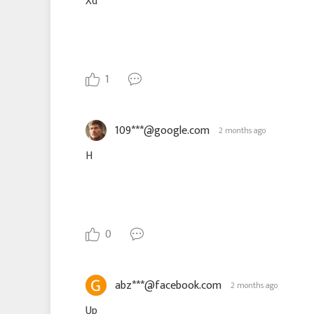
Xd
1
109***@google.com
2 months ago
H
0
abz***@facebook.com
2 months ago
Up