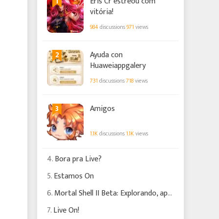
1
Éris Cr estreou com
vitória!
984
discussions
971
views
2
Ayuda con
Huaweiappgalery
731
discussions
718
views
3
Amigos
1.1K
discussions
1.1K
views
4.
Bora pra Live?
5.
Estamos On
6.
Mortal Shell II Beta: Explorando, apanhando e batendo!!! #2
7.
Live On!