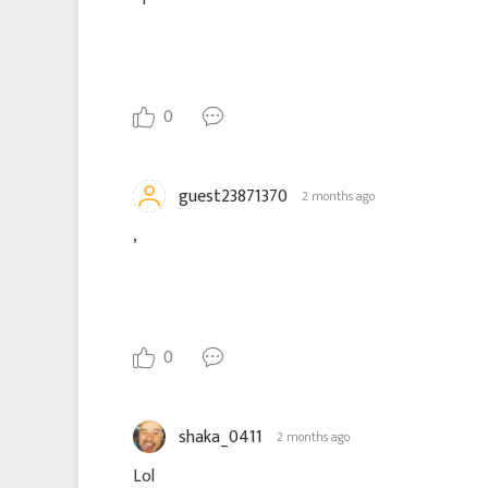
0
guest23871370
2 months ago
,
0
shaka_0411
2 months ago
Lol