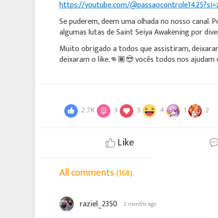
https://youtube.com/@passaocontrole1425?s
Se puderem, deem uma olhada no nosso canal. 
algumas lutas de Saint Seiya Awakening por dive
Muito obrigado a todos que assistiram, deixara
deixaram o like.👊🏾😎 vocês todos nos ajudam
2.7K
3
3
4
1
2
Like
All comments
(168)
raziel_2350
2 months ago