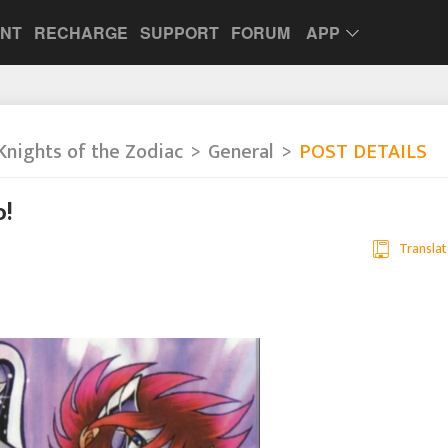
UNT
RECHARGE
SUPPORT
FORUM
APP
Knights of the Zodiac
General
POST DETAILS
o!
Translat