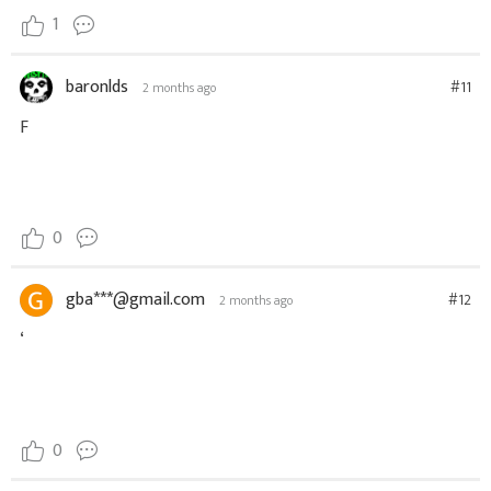
1
baronlds
#11
2 months ago
F
0
gba***@gmail.com
#12
2 months ago
‘
0