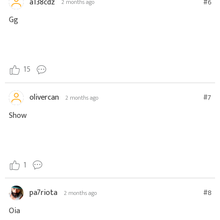
a138cdz
#6
2 months ago
Gg
15
olivercan
#7
2 months ago
Show
1
pa7riota
#8
2 months ago
Oia