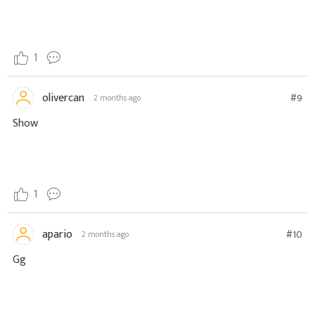
1
olivercan
#9
2 months ago
Show
1
apario
#10
2 months ago
Gg