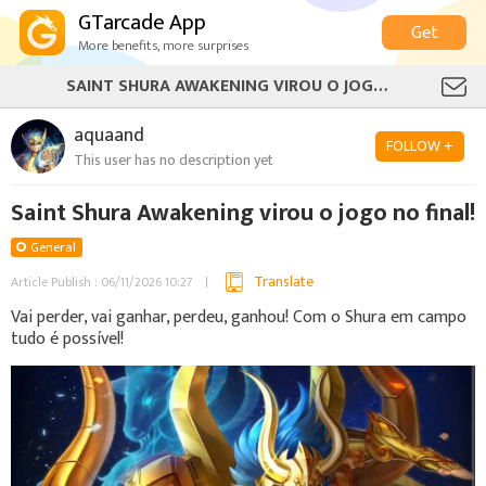
GTarcade App
Get
More benefits, more surprises
SAINT SHURA AWAKENING VIROU O JOGO NO FINAL!
aquaand
FOLLOW +
This user has no description yet
Saint Shura Awakening virou o jogo no final!
General
Translate
Article Publish : 06/11/2026 10:27
Vai perder, vai ganhar, perdeu, ganhou! Com o Shura em campo
tudo é possível!