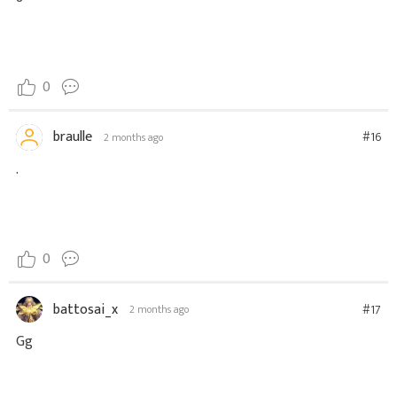
0
braulle
#16
2 months ago
.
0
battosai_x
#17
2 months ago
Gg