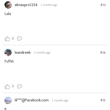
elmaspro1234
#13
2 months ago
Lala
0
leandreeb
#14
2 months ago
Fvfhh
0
lil***@facebook.com
#15
2 months ago
8