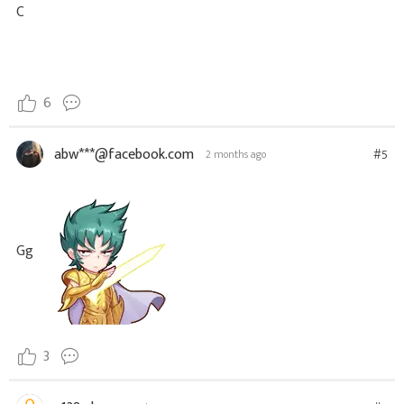
C
6
abw***@facebook.com
#5
2 months ago
Gg
3