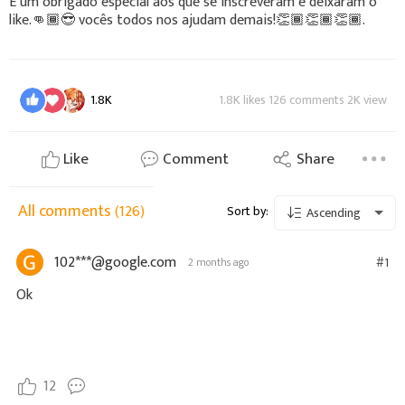
E um obrigado especial aos que se inscreveram e deixaram o
like.👊🏾😎 vocês todos nos ajudam demais!👏🏾👏🏾👏🏾.
1.8K
1.8K likes 126 comments 2K view
Like
Comment
Share
All comments
(126)
Sort by:
Ascending
102***@google.com
#1
2 months ago
Ok
12