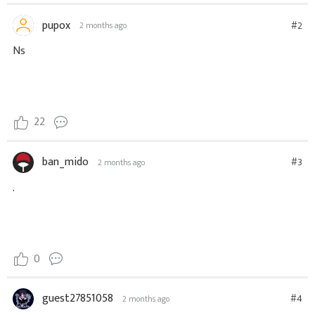
pupox
#2
2 months ago
Ns
22
ban_mido
#3
2 months ago
.
0
guest27851058
#4
2 months ago