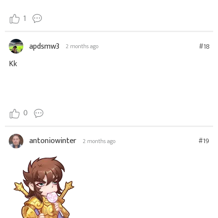
1
apdsmw3
#18
2 months ago
Kk
0
antoniowinter
#19
2 months ago