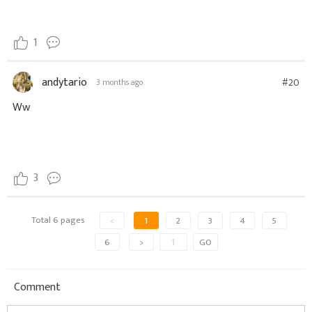
1
andytario
#20
3 months ago
Ww
3
Total 6 pages
<
1
2
3
4
5
6
>
GO
Comment