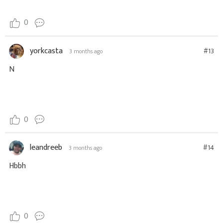
0
yorkcasta
#13
3 months ago
N
0
leandreeb
#14
3 months ago
Hbbh
0