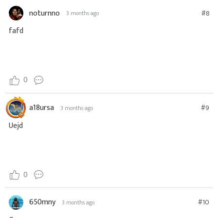
noturnno
#8
3 months ago
fafd
0
a18ursa
#9
3 months ago
Uejd
0
650mny
#10
3 months ago