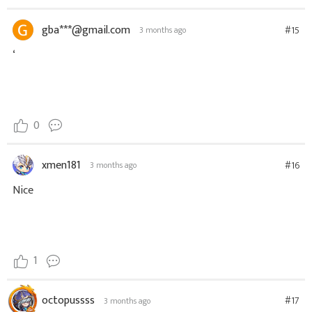
gba***@gmail.com
#15
3 months ago
‘
0
xmen181
#16
3 months ago
Nice
1
octopussss
#17
3 months ago