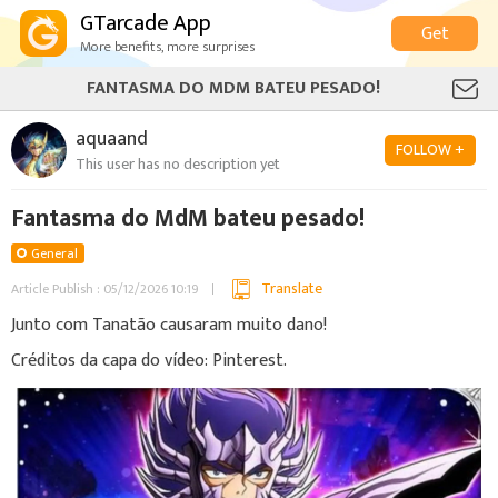
GTarcade App
Get
More benefits, more surprises
FANTASMA DO MDM BATEU PESADO!
aquaand
FOLLOW +
This user has no description yet
Fantasma do MdM bateu pesado!
General
Translate
Article Publish : 05/12/2026 10:19
Junto com Tanatão causaram muito dano!
Créditos da capa do vídeo: Pinterest.