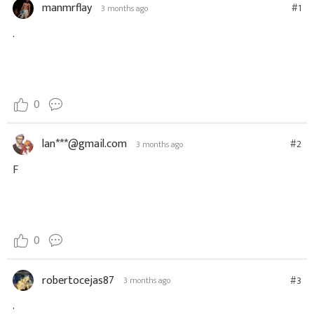
manmrflay
#1
3 months ago
.
0
lan***@gmail.com
#2
3 months ago
F
0
robertocejas87
#3
3 months ago
.