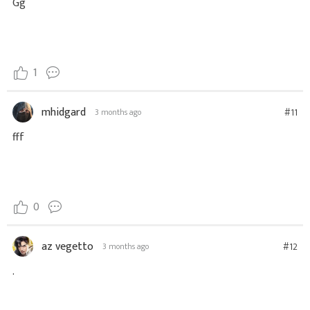
Gg
1
mhidgard
#11
3 months ago
fff
0
az vegetto
#12
3 months ago
.