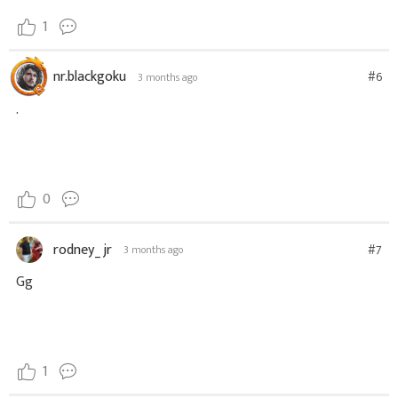
1
nr.blackgoku
#6
3 months ago
.
0
rodney_jr
#7
3 months ago
Gg
1