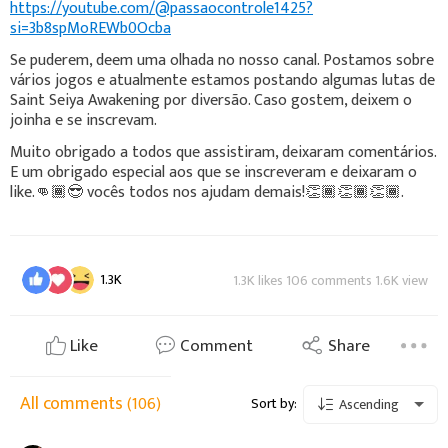
https://youtube.com/@passaocontrole1425?
si=3b8spMoREWb0Ocba
Se puderem, deem uma olhada no nosso canal. Postamos sobre
vários jogos e atualmente estamos postando algumas lutas de
Saint Seiya Awakening por diversão. Caso gostem, deixem o
joinha e se inscrevam.
Muito obrigado a todos que assistiram, deixaram comentários.
E um obrigado especial aos que se inscreveram e deixaram o
like.👊🏾😎 vocês todos nos ajudam demais!👏🏾👏🏾👏🏾.
1.3K
1.3K likes 106 comments 1.6K view
Like
Comment
Share
All comments
(106)
Sort by:
Ascending