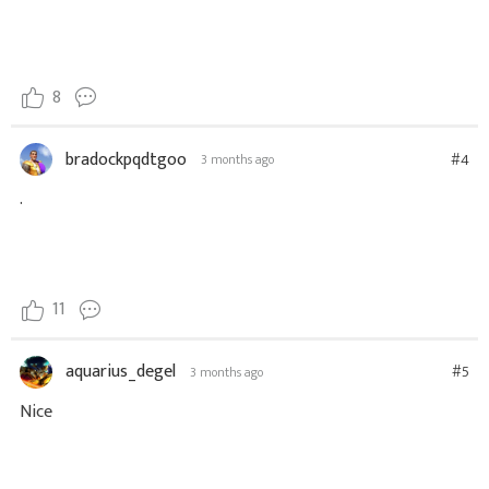
8
bradockpqdtgoo
#4
3 months ago
.
11
aquarius_degel
#5
3 months ago
Nice