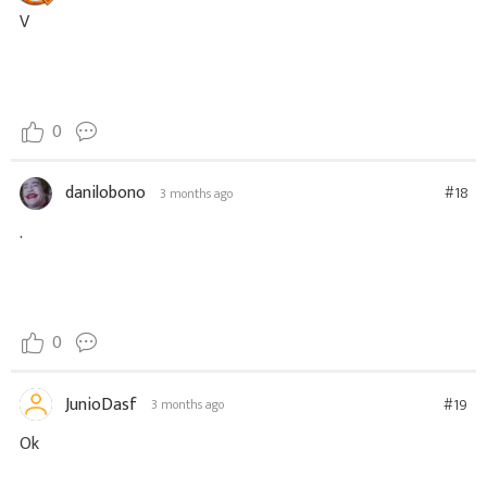
V
0
danilobono
#18
3 months ago
.
0
JunioDasf
#19
3 months ago
Ok