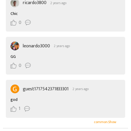
ricardo3800
2 years ago
Chic
0
leonardo3000
2 years ago
GG
0
guest1717542371833301
2 years ago
god
1
common.Show