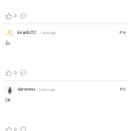
0
kiranb212
#14
2 years ago
👍
0
daroness
#15
2 years ago
Ok
0