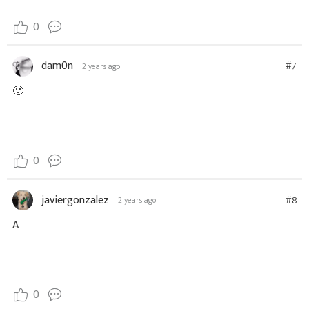
0
dam0n
#7
2 years ago
🙂
0
javiergonzalez
#8
2 years ago
A
0