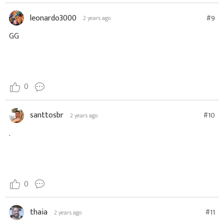
leonardo3000
#9
2 years ago
GG
0
santtosbr
#10
2 years ago
.
0
thaia
#11
2 years ago