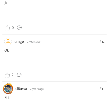
Jk
0
umge
#12
2 years ago
Ok
7
a18ursa
#13
2 years ago
Fflfl