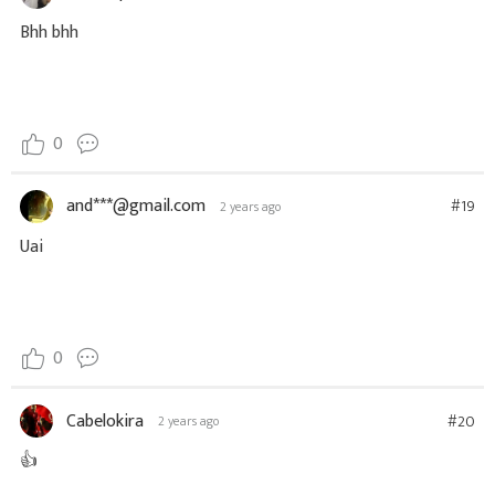
Bhh bhh
0
and***@gmail.com
#19
2 years ago
Uai
0
Cabelokira
#20
2 years ago
👍