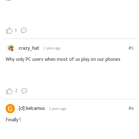
1
crazy_hat
#5
2 years ago
Why only PC users when most of us play on our phones
2
[cl] belcamus
#6
2 years ago
Finally !