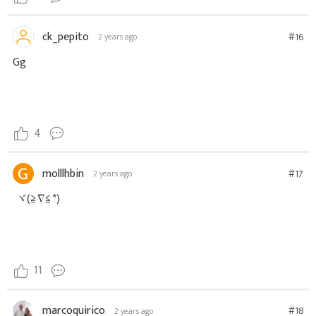
ck_pepito
#16
2 years ago
Gg
4
molllhbin
#17
2 years ago
ヾ(≧∇≦*)ゝ
11
marcoquirico
#18
2 years ago