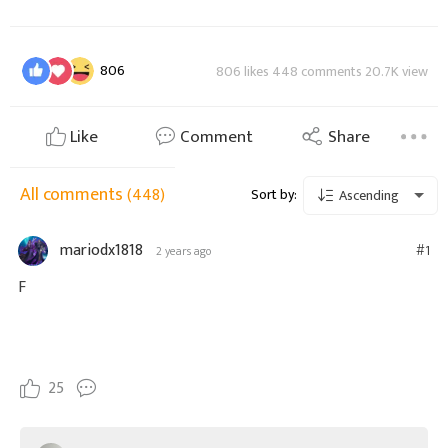
806
806 likes 448 comments 20.7K view
Like
Comment
Share
All comments
(448)
Sort by:
Ascending
mariodx1818
#1
2 years ago
F
25