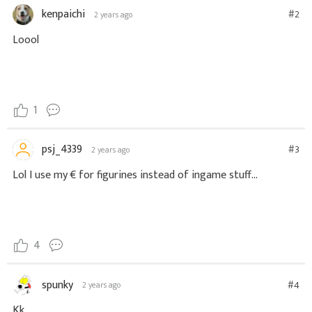
kenpaichi
#2
2 years ago
Loool
1
psj_4339
#3
2 years ago
Lol I use my € for figurines instead of ingame stuff...
4
spunky
#4
2 years ago
Kk