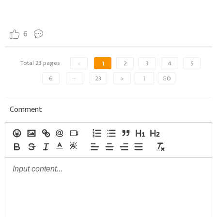
6
Total 23 pages
<
1
2
3
4
5
6
···
23
>
GO
Comment