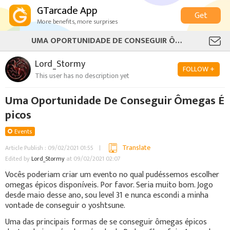
GTarcade App
Get
More benefits, more surprises
UMA OPORTUNIDADE DE CONSEGUIR ÔMEGAS ÉPICOS
Lord_Stormy
FOLLOW +
This user has no description yet
Uma Oportunidade De Conseguir Ômegas É
picos
Events
Translate
Article Publish : 09/02/2021 01:55
Edited by
Lord_Stormy
at 09/02/2021 02:07
Vocês poderiam criar um evento no qual pudéssemos escolher
omegas épicos disponíveis. Por favor. Seria muito bom. Jogo
desde maio desse ano, sou level 31 e nunca escondi a minha
vontade de conseguir o yoshtsune.
Uma das principais formas de se conseguir ômegas épicos