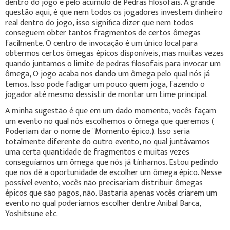
dentro do jogo é pelo acúmulo de Pedras filosofais. A grande
questão aqui, é que nem todos os jogadores investem dinheiro
real dentro do jogo, isso significa dizer que nem todos
conseguem obter tantos fragmentos de certos ômegas
facilmente. O centro de invocação é um único local para
obtermos certos ômegas épicos disponíveis, mas muitas vezes
quando juntamos o limite de pedras filosofais para invocar um
ômega, O jogo acaba nos dando um ômega pelo qual nós já
temos. Isso pode fadigar um pouco quem joga, fazendo o
jogador até mesmo dessistir de montar um time principal.
A minha sugestão é que em um dado momento, vocês façam
um evento no qual nós escolhemos o ômega que queremos (
Poderiam dar o nome de "Momento épico.). Isso seria
totalmente diferente do outro evento, no qual juntávamos
uma certa quantidade de fragmentos e muitas vezes
conseguíamos um ômega que nós já tínhamos. Estou pedindo
que nos dê a oportunidade de escolher um ômega épico. Nesse
possível evento, vocês não precisariam distribuir ômegas
épicos que são pagos, não. Bastaria apenas vocês criarem um
evento no qual poderíamos escolher dentre Anibal Barca,
Yoshitsune etc.