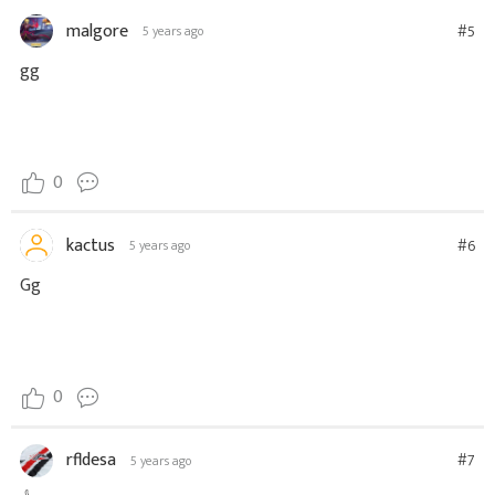
malgore
#5
5 years ago
gg
0
kactus
#6
5 years ago
Gg
0
rfldesa
#7
5 years ago