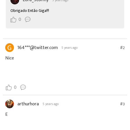
Obrigado Então Giga!!!
0
164***@twitter.com
#2
5 years ago
Nice
0
arthurhora
#3
5 years ago
E