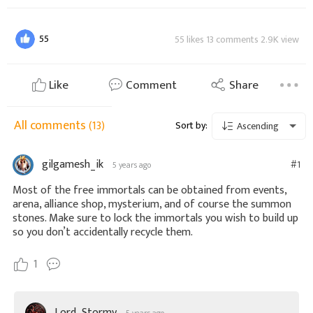
55
55 likes 13 comments 2.9K view
Like
Comment
Share
All comments
(13)
Sort by:
Ascending
gilgamesh_ik
#1
5 years ago
Most of the free immortals can be obtained from events,
arena, alliance shop, mysterium, and of course the summon
stones. Make sure to lock the immortals you wish to build up
so you don’t accidentally recycle them.
1
Lord_Stormy
5 years ago