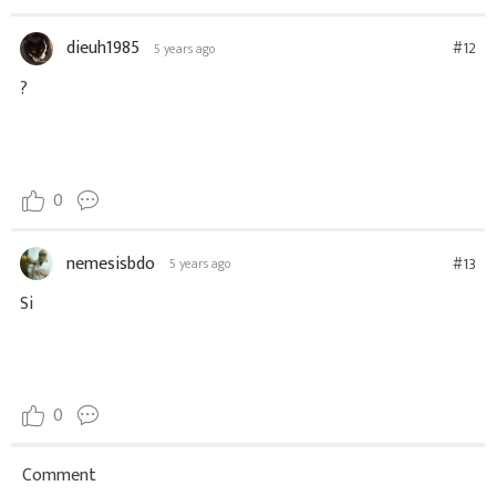
dieuh1985
#12
5 years ago
?
0
nemesisbdo
#13
5 years ago
Si
0
Comment