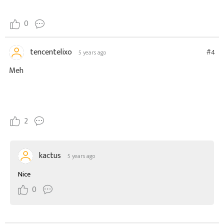
0
tencentelixo
#4
5 years ago
Meh
2
kactus
5 years ago
Nice
0