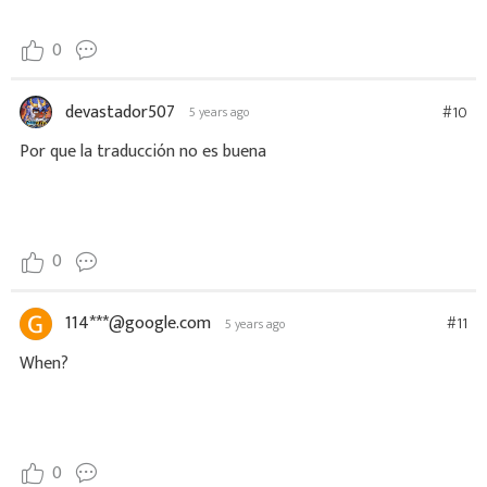
0
devastador507
#10
5 years ago
Por que la traducción no es buena
0
114***@google.com
#11
5 years ago
When?
0