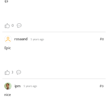
👍
0
rosaand
#8
5 years ago
Epic
3
ipm
#9
5 years ago
nice