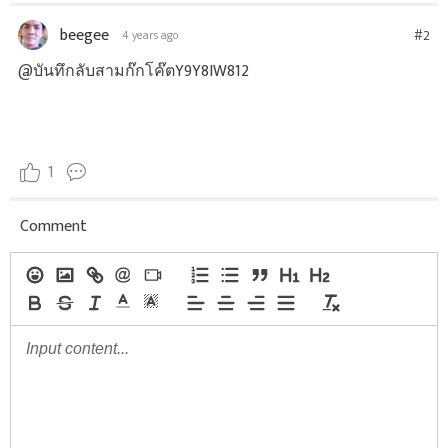
beegee
#2
4 years ago
@บันทึกลับสามก๊กโค๊ตY9Y8IW812
1
Comment