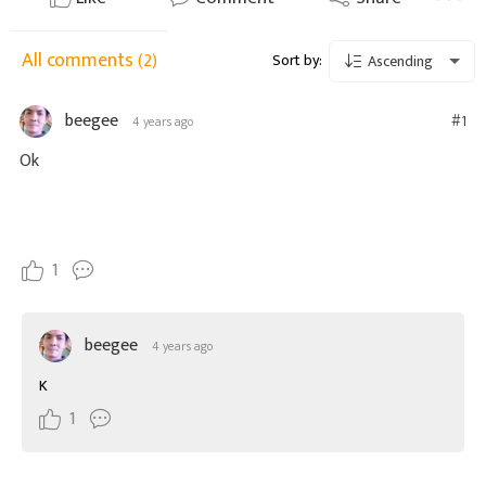
All comments
(2)
Sort by:
Ascending
beegee
#1
4 years ago
Ok
1
beegee
4 years ago
K
1