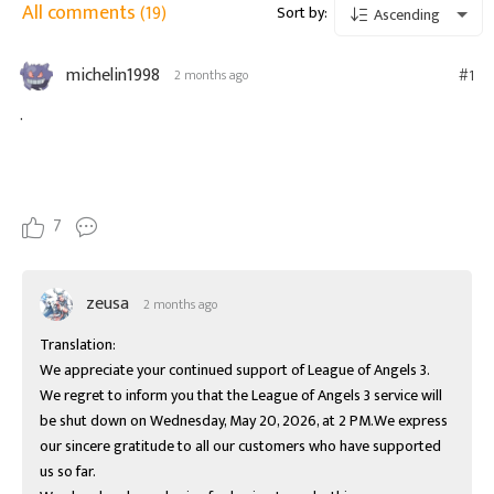
All comments
(19)
Sort by:
Ascending
michelin1998
#1
2 months ago
.
7
zeusa
2 months ago
Translation:

We appreciate your continued support of League of Angels 3.

We regret to inform you that the League of Angels 3 service will 
be shut down on Wednesday, May 20, 2026, at 2 PM.We express 
our sincere gratitude to all our customers who have supported 
us so far.
