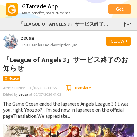
GTarcade App
Get
More benefits, more surprises
「LEAGUE OF ANGELS 3」サービス終了のお知らせ
zeusa
FOLLOW +
This user has no description yet
「League of Angels 3」サービス終了のお
知らせ
Notice
Translate
Article Publish : 06/07/2026 00:55
Edited by
zeusa
at 06/07/2026 01:02
The Game Ocean ended the Japanese Angels League 3 (it was
you, right Yoozoo?). I'm sad now. In Japanese on the official
pageTranslation:We appreciate...