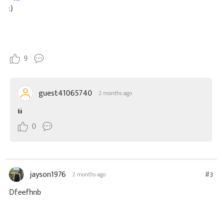
:)
9
guest41065740
2 months ago
Iii
0
jayson1976
#3
2 months ago
Dfeefhnb