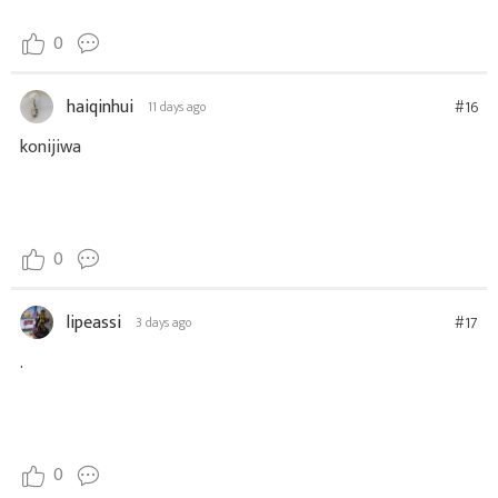
0
haiqinhui
#16
11 days ago
konijiwa
0
lipeassi
#17
3 days ago
.
0