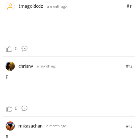
tmagoldcdz
#11
a month ago
.
0
chrisnv
#12
a month ago
F
0
mikasachan
#13
a month ago
B