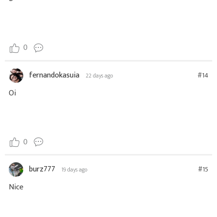
0
fernandokasuia
#14
22 days ago
Oi
0
burz777
#15
19 days ago
Nice