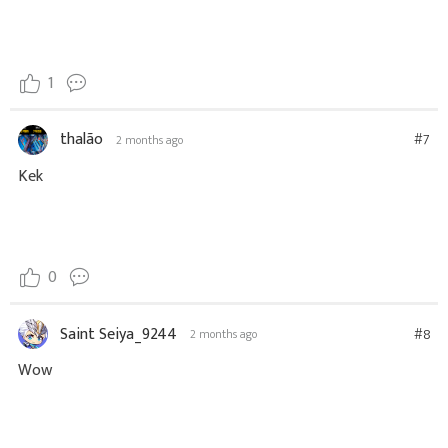
1
thalão
#7
2 months ago
Kek
0
Saint Seiya_9244
#8
2 months ago
Wow