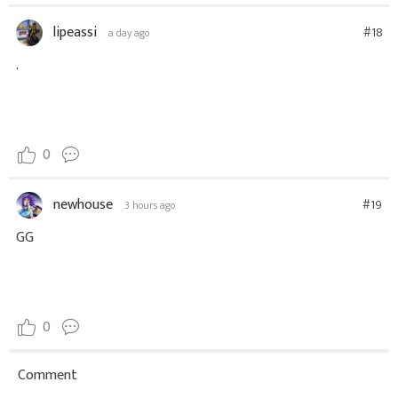
lipeassi
#18
a day ago
.
0
newhouse
#19
3 hours ago
GG
0
Comment