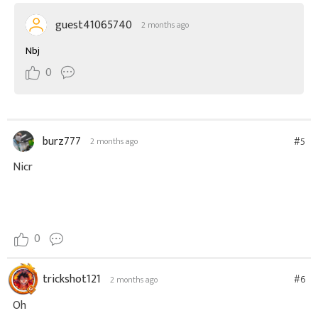
guest41065740
2 months ago
Nbj
0
burz777
#5
2 months ago
Nicr
0
trickshot121
#6
2 months ago
Oh