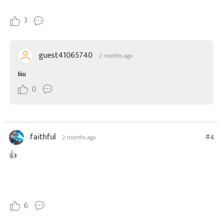
3
guest41065740
2 months ago
Iiiu
0
faithful
#4
2 months ago
👍
6