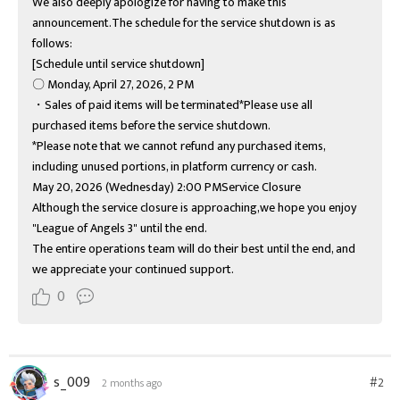
We also deeply apologize for having to make this 
announcement.The schedule for the service shutdown is as 
follows:

[Schedule until service shutdown]

〇 Monday, April 27, 2026, 2 PM

・Sales of paid items will be terminated*Please use all 
purchased items before the service shutdown.

*Please note that we cannot refund any purchased items, 
including unused portions, in platform currency or cash.

May 20, 2026 (Wednesday) 2:00 PMService Closure

Although the service closure is approaching,we hope you enjoy 
"League of Angels 3" until the end.

The entire operations team will do their best until the end, and 
we appreciate your continued support.
0
s_009
#2
2 months ago