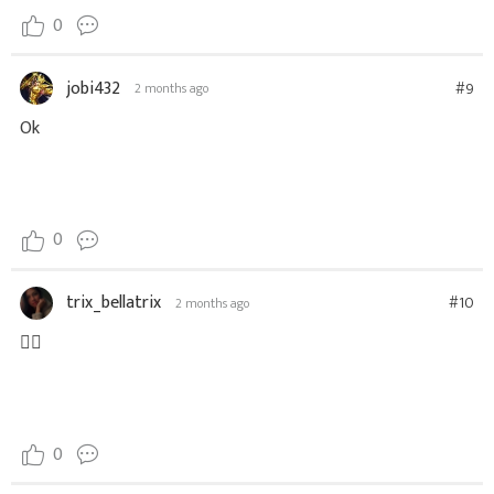
0
jobi432
#9
2 months ago
Ok
0
trix_bellatrix
#10
2 months ago
👍🏽
0