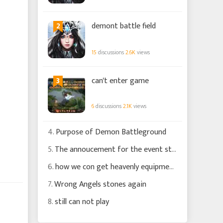
2
demont battle field
15
discussions
2.6K
views
3
can't enter game
6
discussions
2.1K
views
4.
Purpose of Demon Battleground
5.
The annoucement for the event states that the spins will cost 40 gold but you are charging 50 gold for spin
6.
how we con get heavenly equipment's or make them
7.
Wrong Angels stones again
8.
still can not play