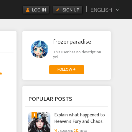
ENGLISH
LOG IN
SIGN UP
frozenparadise
This user has no description
yet
FOLLOW +
e
POPULAR POSTS
1
Explain what happened to
Heaven's Fury and Chaos.
16
discussions
212
views