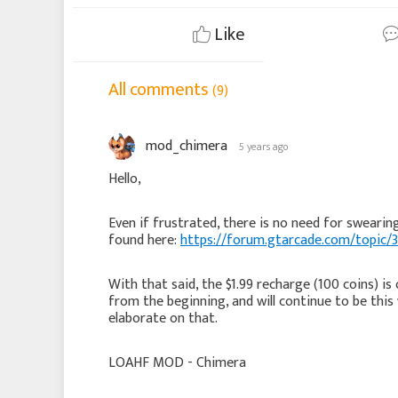
Like
All comments
(9)
mod_chimera
5 years ago
Hello,
Even if frustrated, there is no need for swearin
found here:
https://forum.gtarcade.com/topic/
With that said, the $1.99 recharge (100 coins) is
from the beginning, and will continue to be this
elaborate on that.
LOAHF MOD - Chimera