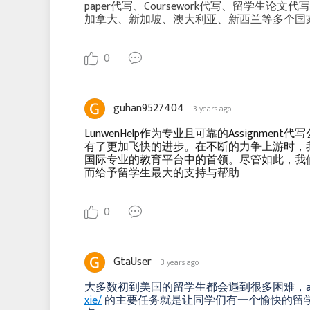
paper代写、Coursework代写、留学
加拿大、新加坡、澳大利亚、新西兰等多个国
0
guhan9527404
3 years ago
LunwenHelp作为专业且可靠的Assignme
有了更加飞快的进步。在不断的力争上游时，
国际专业的教育平台中的首领。尽管如此，我们还
而给予留学生最大的支持与帮助
0
GtaUser
3 years ago
大多数初到美国的留学生都会遇到很多困难，assi
xie/
的主要任务就是让同学们有一个愉快的留学体