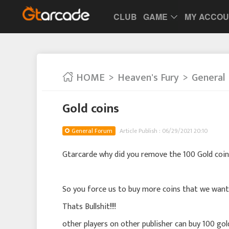
CLUB
GAME
MY ACCO
HOME
Heaven's Fury
General
Gold coins
General Forum
Article Publish : 06/29/2021 20:10
Gtarcarde why did you remove the 100 Gold coin
So you force us to buy more coins that we want
Thats Bullshit!!!!
other players on other publisher can buy 100 gol