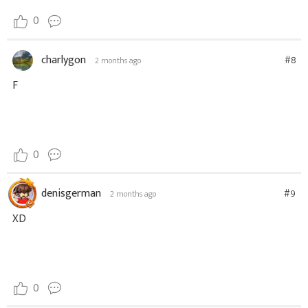
0
charlygon
#8
2 months ago
F
0
denisgerman
#9
2 months ago
XD
0