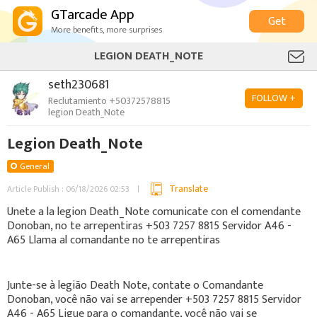
GTarcade App
Get
More benefits, more surprises
LEGION DEATH_NOTE
seth230681
FOLLOW +
Reclutamiento +50372578815
legion Death_Note
Legion Death_Note
General
Translate
Article Publish : 06/18/2026 02:53
Unete a la legion Death_Note comunicate con el comendante
Donoban, no te arrepentiras +503 7257 8815 Servidor A46 -
A65 Llama al comandante no te arrepentiras
Junte-se à legião Death Note, contate o Comandante
Donoban, você não vai se arrepender +503 7257 8815 Servidor
A46 - A65 Ligue para o comandante, você não vai se