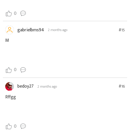
0
gabrielbms94
#15
2 months ago
M
0
bedoy27
#16
2 months ago
Rffgg
0