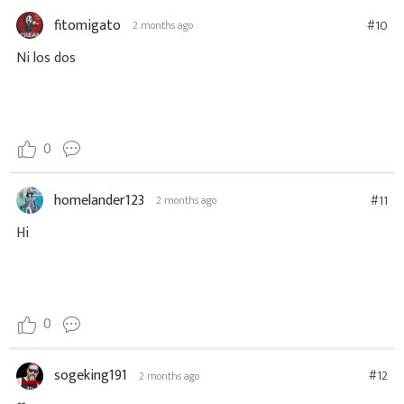
fitomigato
#10
2 months ago
Ni los dos
0
homelander123
#11
2 months ago
Hi
0
sogeking191
#12
2 months ago