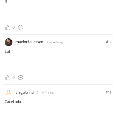
ff
0
maelortaliessen
#13
2 months ago
Lol
0
tiagotrind
#14
2 months ago
Cacetada