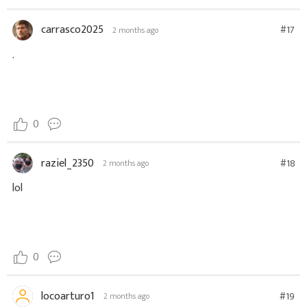
carrasco2025
#17
2 months ago
.
0
raziel_2350
#18
2 months ago
lol
0
locoarturo1
#19
2 months ago