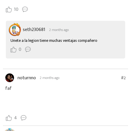
10
seth230681
2 months ago
Unete a la legion tiene muchas ventajas compañero
0
noturnno
#2
2 months ago
faf
4