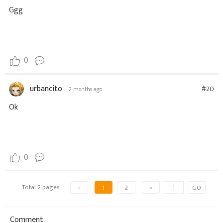
Ggg
0
urbancito
#20
2 months ago
Ok
0
Total 2 pages
<
1
2
>
GO
Comment