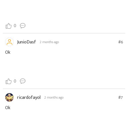
0
JunioDasf
#6
2 months ago
Ok
0
ricardofayol
#7
2 months ago
Ok