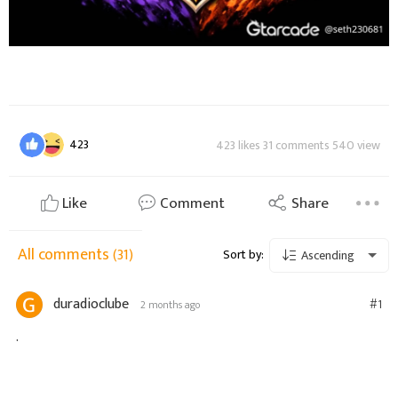
423
423 likes 31 comments 540 view
Like
Comment
Share
All comments
(31)
Sort by:
Ascending
duradioclube
#1
2 months ago
.