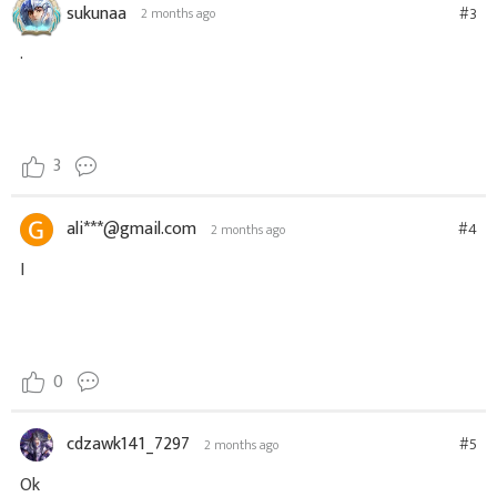
sukunaa
#3
2 months ago
.
3
ali***@gmail.com
#4
2 months ago
I
0
cdzawk141_7297
#5
2 months ago
Ok