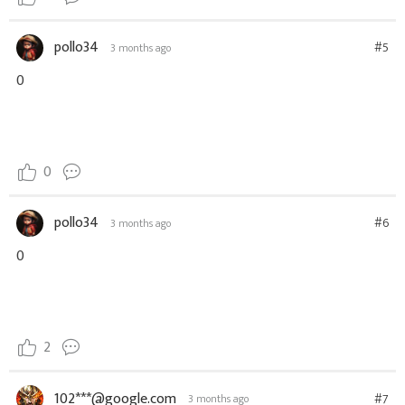
pollo34
#5
3 months ago
0
0
pollo34
#6
3 months ago
0
2
102***@google.com
#7
3 months ago