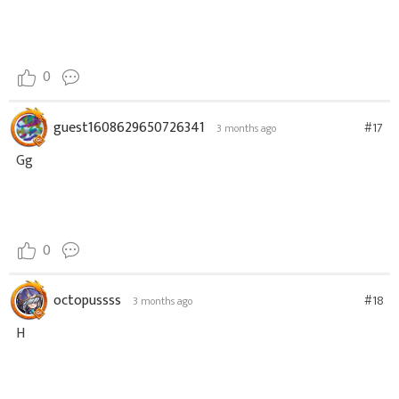
0
guest1608629650726341
#17
3 months ago
Gg
0
octopussss
#18
3 months ago
H