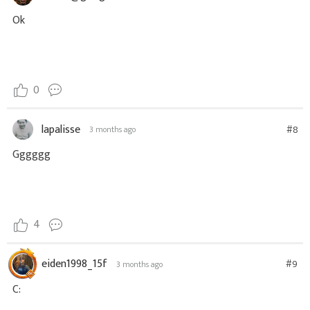
Ok
0
lapalisse
#8
3 months ago
Gggggg
4
eiden1998_15f
#9
3 months ago
C: