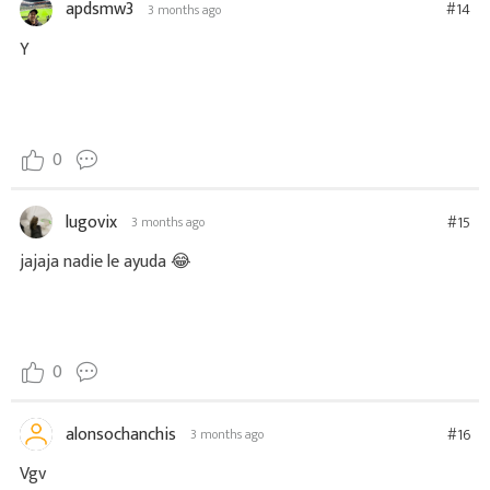
apdsmw3
#14
3 months ago
Y
0
lugovix
#15
3 months ago
jajaja nadie le ayuda 😂
0
alonsochanchis
#16
3 months ago
Vgv