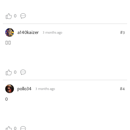
0
a140kaizer
#3
3 months ago
🤷‍♂️
0
pollo34
#4
3 months ago
0
0