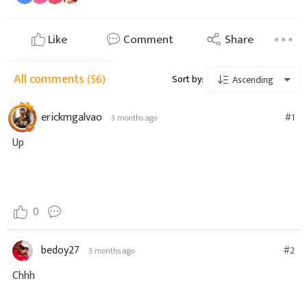
Like
Comment
Share
All comments
(56)
Sort by:
Ascending
erickmgalvao
#1
3 months ago
Up
0
bedoy27
#2
3 months ago
Chhh