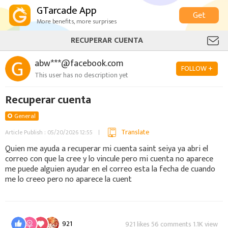
GTarcade App
Get
More benefits, more surprises
RECUPERAR CUENTA
abw***@facebook.com
FOLLOW +
This user has no description yet
Recuperar cuenta
General
Translate
Article Publish : 05/20/2026 12:55
Quien me ayuda a recuperar mi cuenta saint seiya ya abri el
correo con que la cree y lo vincule pero mi cuenta no aparece
me puede alguien ayudar en el correo esta la fecha de cuando
me lo creeo pero no aparece la cuent
921
921 likes 56 comments 1.1K view