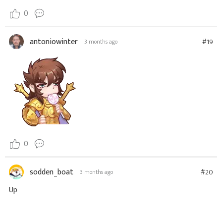
0
antoniowinter
#19
3 months ago
0
sodden_boat
#20
3 months ago
Up