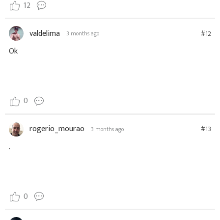
12
valdelima
#12
3 months ago
Ok
0
rogerio_mourao
#13
3 months ago
.
0