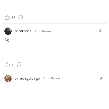
13
oscarcaos
#10
3 months ago
Gg
8
dimebagdivirgo
#11
3 months ago
B