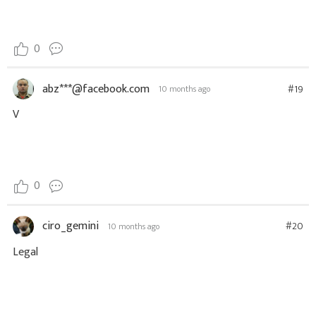
0
abz***@facebook.com
#19
10 months ago
V
0
ciro_gemini
#20
10 months ago
Legal