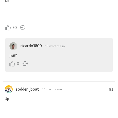
Ni
30
ricardo3800
10 months ago
J ufff
0
sodden_boat
#2
10 months ago
Up