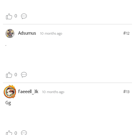
0
Adsumus
#12
10 months ago
.
0
faeeell_3k
#13
10 months ago
Gg
0