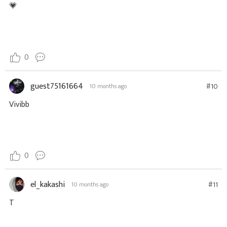
💗
0
guest75161664
#10
10 months ago
Vivibb
0
el_kakashi
#11
10 months ago
T