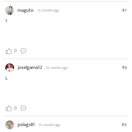
maguto
#7
10 months ago
1
0
joselgama12
#8
10 months ago
L
0
polags81
#9
10 months ago