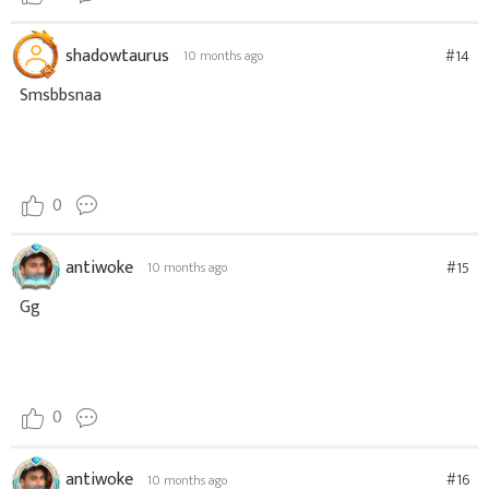
shadowtaurus
#14
10 months ago
Smsbbsnaa
0
antiwoke
#15
10 months ago
Gg
0
antiwoke
#16
10 months ago