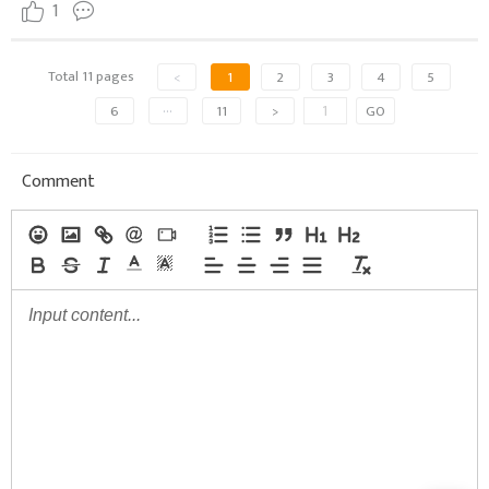
1
Total 11 pages
<
1
2
3
4
5
6
···
11
>
GO
Comment