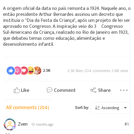
A origem oficial da data no país remonta a 1924. Naquele ano, o
então presidente Arthur Bernardes assinou um decreto que
instituía o "Dia da Festa da Criança", após um projeto de lei ser
aprovado no Congresso. A inspiração veio do 3º Congresso
Sul-Americano da Criança, realizado no Rio de Janeiro em 1923,
que debateu temas como educação, alimentação e
desenvolvimento infantil.
2.5K
2.5K likes 204 comments 2.8K view
Like
Comment
Share
All comments
(204)
Sort by:
Ascending
Zven
#1
10 months ago