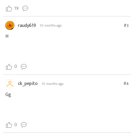
19
raudy619
#3
10 months ago
H
0
ck_pepito
#4
10 months ago
Gg
0