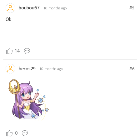
boubou67
#5
10 months ago
Ok
14
heros29
#6
10 months ago
0