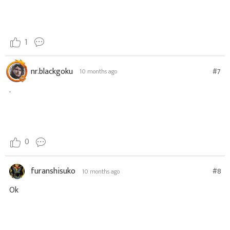
1
nr.blackgoku
#7
10 months ago
.
0
furanshisuko
#8
10 months ago
Ok