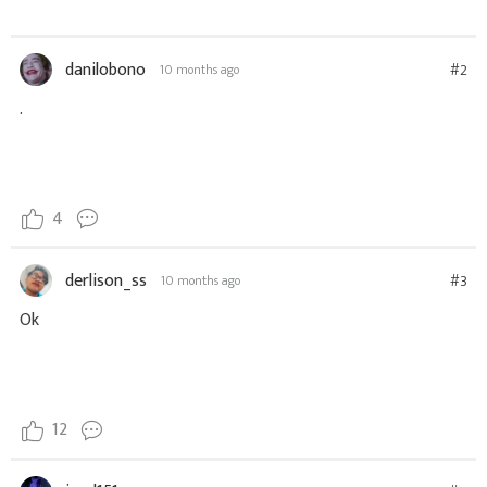
danilobono
#2
10 months ago
.
4
derlison_ss
#3
10 months ago
Ok
12