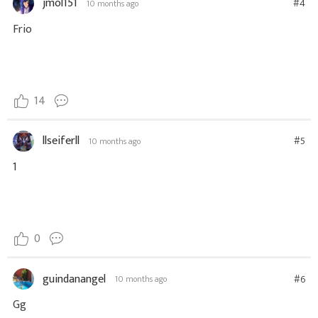
jmol151
#4
10 months ago
Frio
14
llseiferll
#5
10 months ago
1
0
guindanangel
#6
10 months ago
Gg