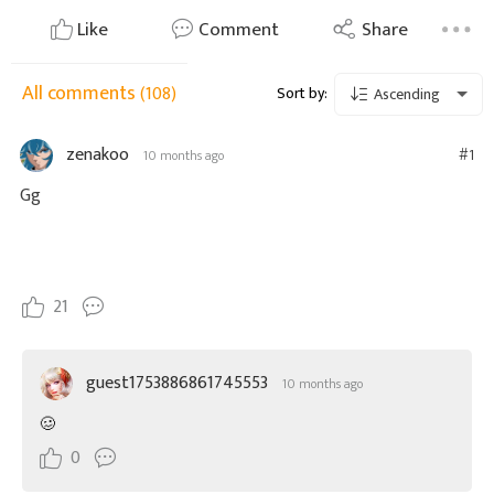
Like
Comment
Share
All comments
(108)
Sort by:
Ascending
zenakoo
#1
10 months ago
Gg
21
guest1753886861745553
10 months ago
🥴
0