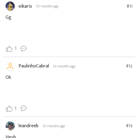
eikaris
#11
10 months ago
Gg
1
PaulinhoCabral
#12
10 months ago
Ok
1
leandreeb
#13
10 months ago
Hgvh