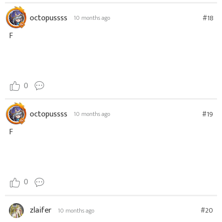
octopussss
#18
10 months ago
F
0
octopussss
#19
10 months ago
F
0
zlaifer
#20
10 months ago