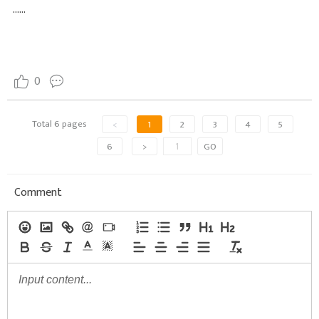
......
0
Total 6 pages
<
1
2
3
4
5
6
>
GO
Comment