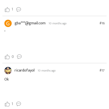
1
gba***@gmail.com
#16
10 months ago
‘
0
ricardofayol
#17
10 months ago
Ok
1