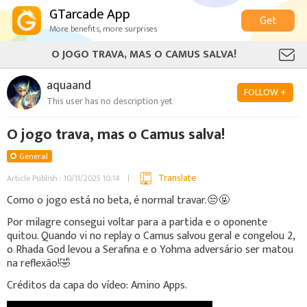
GTarcade App
Get
More benefits, more surprises
O JOGO TRAVA, MAS O CAMUS SALVA!
aquaand
FOLLOW +
This user has no description yet
O jogo trava, mas o Camus salva!
General
Translate
Article Publish : 10/11/2025 10:14
Como o jogo está no beta, é normal travar.😒🤬
Por milagre consegui voltar para a partida e o oponente
quitou. Quando vi no replay o Camus salvou geral e congelou 2,
o Rhada God levou a Serafina e o Yohma adversário ser matou
na reflexão!🤣
Créditos da capa do vídeo: Amino Apps.