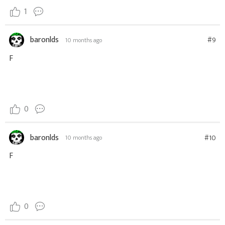
1
baronlds
#9
10 months ago
F
0
baronlds
#10
10 months ago
F
0