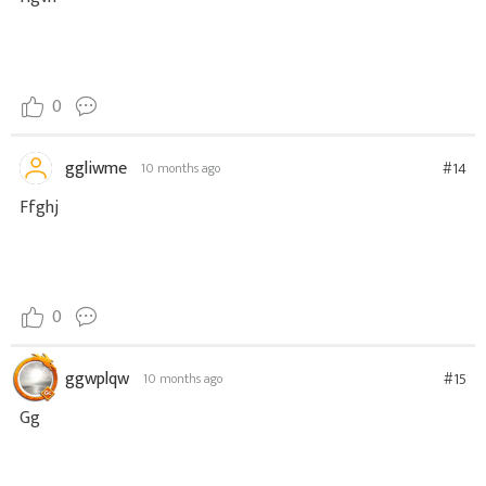
0
ggliwme
#14
10 months ago
Ffghj
0
ggwplqw
#15
10 months ago
Gg