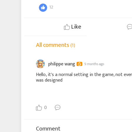
12
Like
All comments
(1)
philippe wang
9 months ago
Hello, it's a normal setting in the game, not ev
was designed
0
Comment