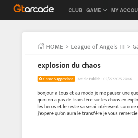
CLUB
GAME
MY ACCO
HOME
League of Angels III
G
explosion du chaos
Game Suggestions
Article Publish : 09/27/2025 20:46
bonjour a tous et au modo je me pauser une questi
quoi on a pas de transfére sur les chaos en ex
les heros et le reste sa serai intérésent comme 
j'expere qu'on aura le transfére je vous remercie