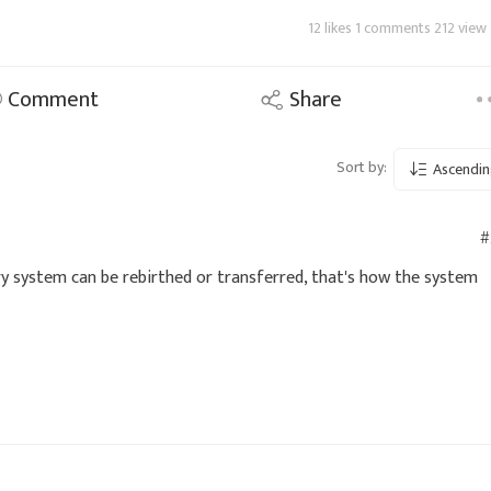
12 likes 1 comments 212 view
Comment
Share
Sort by:
Ascendin
#
ery system can be rebirthed or transferred, that's how the system