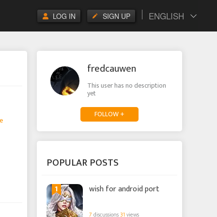
ENGLISH
LOG IN
SIGN UP
fredcauwen
This user has no description
yet
FOLLOW +
e
POPULAR POSTS
1
wish for android port
7
discussions
31
views