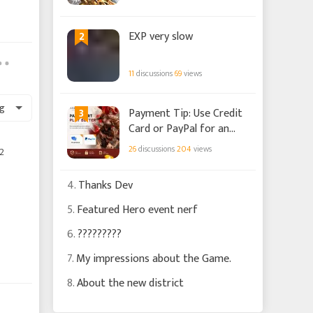
2
EXP very slow
11
discussions
69
views
g
3
Payment Tip: Use Credit
Card or PayPal for an
Easier Top-Up!
26
discussions
204
views
2
4.
Thanks Dev
5.
Featured Hero event nerf
6.
?????????
7.
My impressions about the Game.
8.
About the new district