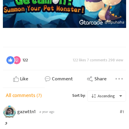
122
122 likes 7 comments 298 view
Like
Comment
Share
All comments
(7)
Sort by:
Ascending
gazwttn1
#1
a year ago
و