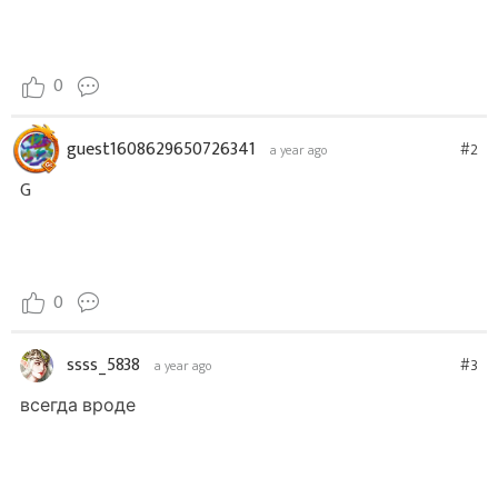
0
guest1608629650726341
#2
a year ago
G
0
ssss_5838
#3
a year ago
всегда вроде