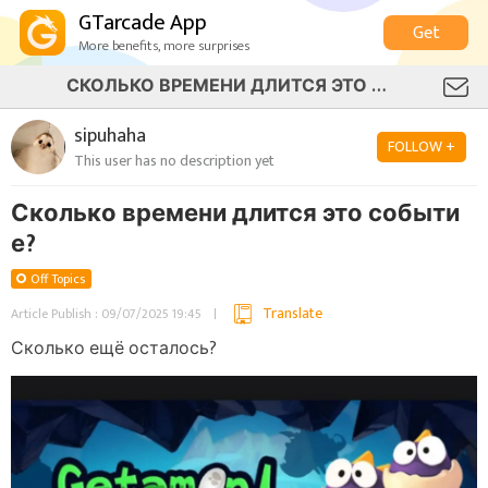
GTarcade App
Get
More benefits, more surprises
СКОЛЬКО ВРЕМЕНИ ДЛИТСЯ ЭТО СОБЫТИЕ?
sipuhaha
FOLLOW +
This user has no description yet
Сколько времени длится это событи
е?
Off Topics
Translate
Article Publish : 09/07/2025 19:45
Сколько ещё осталось?