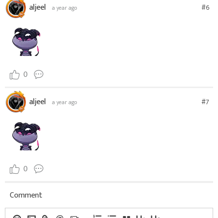
aljeel
#6
a year ago
0
aljeel
#7
a year ago
0
Comment