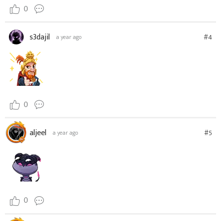
0
s3dajil
#4
a year ago
0
aljeel
#5
a year ago
0