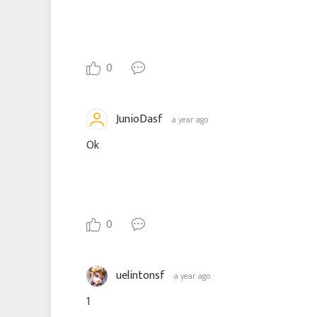
0
JunioDasf
a year ago
Ok
0
uelintonsf
a year ago
1