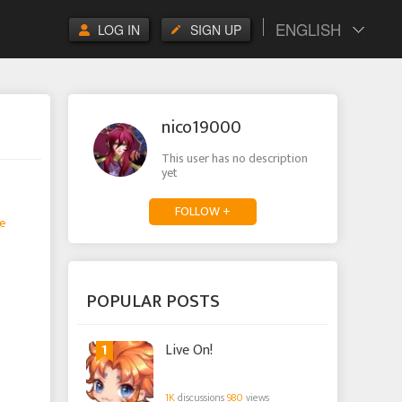
ENGLISH
LOG IN
SIGN UP
nico19000
This user has no description
yet
FOLLOW +
e
POPULAR POSTS
1
Live On!
1K
discussions
980
views