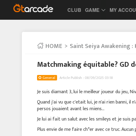
CLUB
GAME
MY ACCO
HOME
Saint Seiya Awakening : 
Matchmaking équitable? GD d
General
Article Publish : 08/09/2025 03:18
Je suis diamant 3, lui le meilleur joueur du jeu, 
Quand j'ai vu que c'etait lui, je n'ai rien banni, i
persos jouaient avant les miens...
Je lui ai fait un salut avec les smileys et je suis p
Plus envie de me faire ch*er avec ce truc. Aucun p