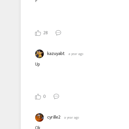
F
28
kazuyabt
a year ago
Up
0
cyrille2
a year ago
Ok