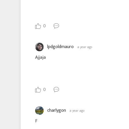
0
lpdgoldmauro
a year ago
Ajjaja
0
charlygon
a year ago
F