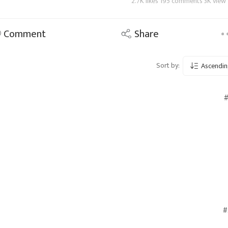
2.7K likes 195 comments 3K view
Comment
Share
Sort by:
Ascendin
#
#