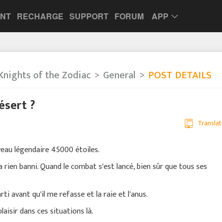
UNT
RECHARGE
SUPPORT
FORUM
APP
Knights of the Zodiac
General
POST DETAILS
ésert ?
Translat
Niveau légendaire 45000 étoiles.
l n'a rien banni. Quand le combat s'est lancé, bien sûr que tous ses
arti avant qu'il me refasse et la raie et l'anus.
laisir dans ces situations là.