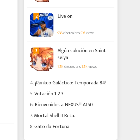
2
Live on
936
discussions
916
views
3
Algún solución en Saint
seiya
1.2K
discussions
1.2K
views
4.
¡Rankeo Galáctico: Temporada 84! Eris RC pisa fuerte mientras cambia el meta
5.
Votación 1 2 3
6.
Bienvenidos a NEXUS!!! A150
7.
Mortal Shell II Beta.
8.
Gato da Fortuna