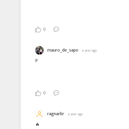
0
mauro_de_sapo
a year ago
P
0
ragnarbr
a year ago
🔥