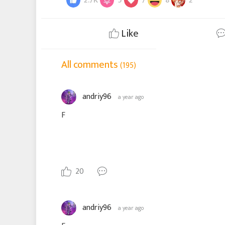
2.7K
5
7
8
2
Like
All comments
(195)
andriy96
a year ago
F
20
andriy96
a year ago