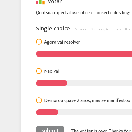
Votar
Qual sua expectativa sobre o conserto dos bugs
Single choice
Maximum 2 choices,
A total of 2068 pe
Agora vai resolver
Não vai
Demorou quase 2 anos, mas se manifestou
Submit
The voting is over. Thanks for