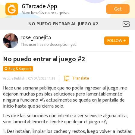
GTarcade App
Get
More benefits, more surprises
NO PUEDO ENTRAR AL JUEGO #2
rose_conejita
FOLLOW +
This user has no description yet
No puedo entrar al juego #2
Bug & Support
Translate
Article Publish : 07/07/2025 14:29
Hace una semana publique que no podía ingresar al juego, me
dejaron muchas posibles soluciones pero lamentablemente
ninguna funcionó =\\ actualmente se queda en la pantalla de
inicio hasta que se cierra solo.
Les diré las soluciones que intente a ver si existe alguna otra,
sino lamentablemente tendré que dejar el juego =\\
1. Desinstalar, limpiar los caches y restos, luego volver a instalar.