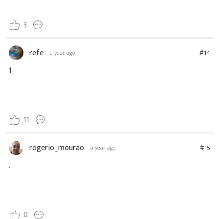
3
refe
#14
a year ago
1
11
rogerio_mourao
#15
a year ago
.
0