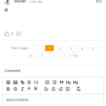
shura87
#20
a year ago
😀
0
Total 7 pages
<
1
2
3
4
5
6
7
>
GO
Comment