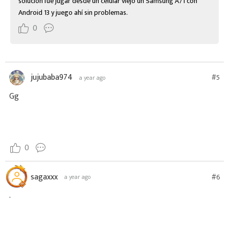
solución fue jugar desde un celular viejo un Samsung A71 con 
Android 13 y juego ahí sin problemas.
0
jujubaba974
#5
a year ago
Gg
0
sagaxxx
#6
a year ago
.