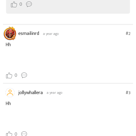
0
esmailinrd
#2
a year ago
Hh
0
jollywhallera
#3
a year ago
Hh
0