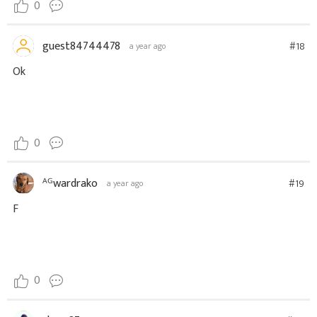
0
guest84744478
#18
a year ago
Ok
0
ᴬᴳwardrako
#19
a year ago
F
0