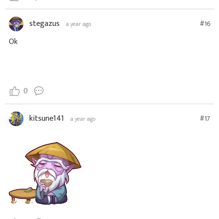
stegazus
#16
a year ago
Ok
0
kitsune141
#17
a year ago