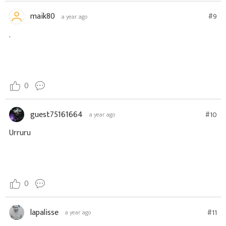
maik80
#9
a year ago
.
0
guest75161664
#10
a year ago
Urruru
0
lapalisse
#11
a year ago