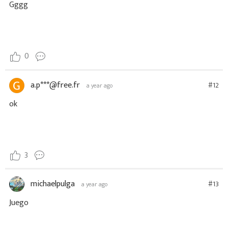
Gggg
0
a.p***@free.fr
#12
a year ago
ok
3
michaelpulga
#13
a year ago
Juego