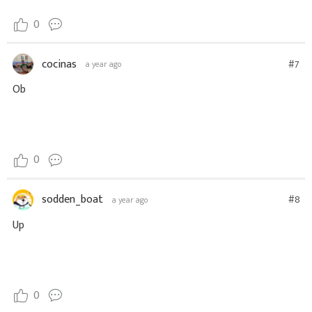
0
cocinas
#7
a year ago
Ob
0
sodden_boat
#8
a year ago
Up
0