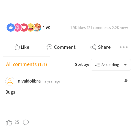
1.9K
1.9K likes 121 comments 2.2K view
Like
Comment
Share
All comments
(121)
Sort by:
Ascending
nivaldolibra
#1
a year ago
Bugs
25