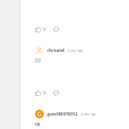
0
chrisanel
a year ago
👍🏾
0
guest86976052
a year ago
Ok