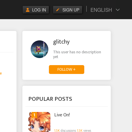
ENGLISH
LOG IN
SIGN UP
glitchy
This user has no description
yet
FOLLOW +
e
POPULAR POSTS
1
Live On!
1.5K
discussions
1.5K
views