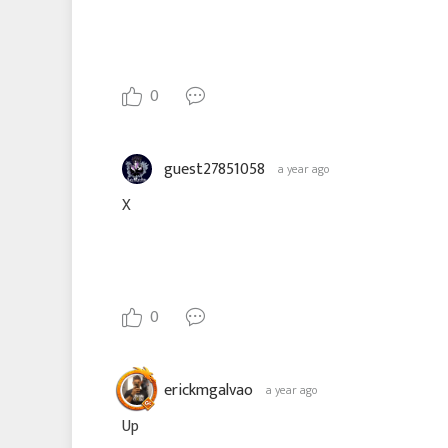
0
guest27851058
a year ago
X
0
erickmgalvao
a year ago
Up