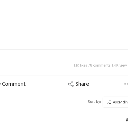
1.1K likes 78 comments 1.4K view
Comment
Share
Sort by:
Ascendin
#