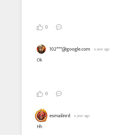
0
102***@google.com
a year ago
Ok
0
esmailinrd
a year ago
Hh