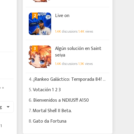
2
Live on
1.4K
discussions
1.4K
views
3
Algún solución en Saint
seiya
1.4K
discussions
1.3K
views
4.
¡Rankeo Galáctico: Temporada 84! Eris RC pisa fuerte mientras cambia el meta
5.
Votación 1 2 3
6.
Bienvenidos a NEXUS!!! A150
g
7.
Mortal Shell II Beta.
8.
Gato da Fortuna
1