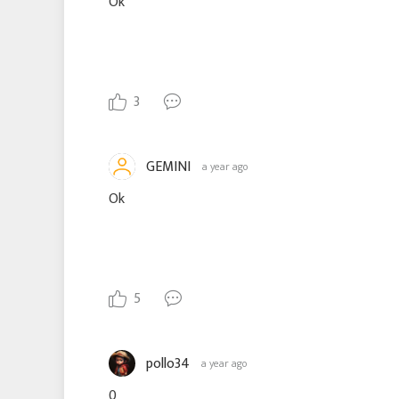
Ok
3
GEMINI
a year ago
Ok
5
pollo34
a year ago
0