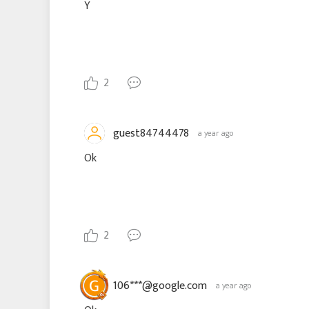
Y
2
guest84744478
a year ago
Ok
2
106***@google.com
a year ago