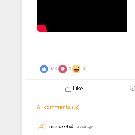
1.1K
1
5
Like
All comments
(78)
mario334xd
a year ago