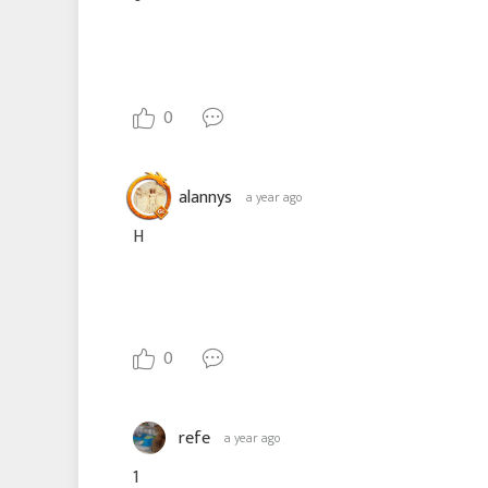
0
alannys
a year ago
H
0
refe
a year ago
1