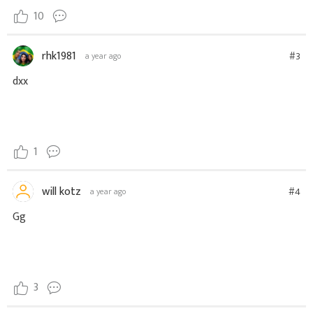
10
rhk1981
#3
a year ago
dxx
1
will kotz
#4
a year ago
Gg
3