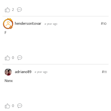
2
hendersontovar
#10
a year ago
F
0
adriano89
#11
a year ago
Nxnx
0