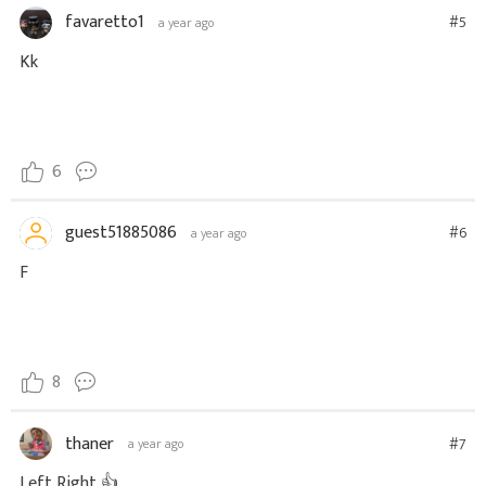
favaretto1
#5
a year ago
Kk
6
guest51885086
#6
a year ago
F
8
thaner
#7
a year ago
Left Right 👍