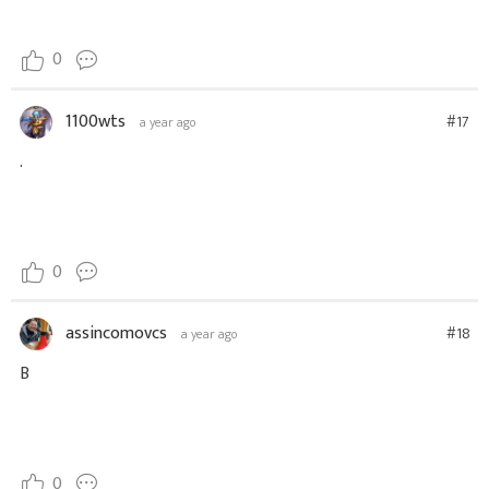
0
1100wts
#17
a year ago
.
0
assincomovcs
#18
a year ago
B
0