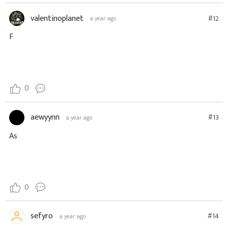
valentinoplanet
#12
a year ago
F
0
aewyynn
#13
a year ago
As
0
sefyro
#14
a year ago