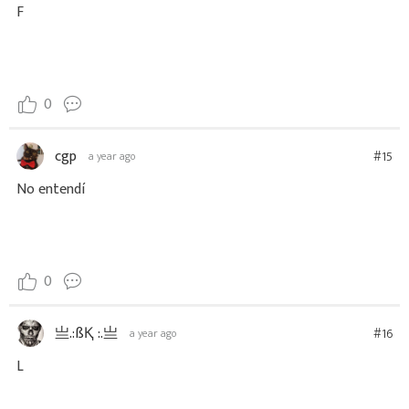
F
0
cgp
#15
a year ago
No entendí
0
亗.:ßҚ :.亗
#16
a year ago
L