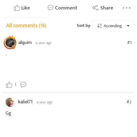
Like
Comment
Share
All comments
(18)
Sort by:
Ascending
alquim
#1
a year ago
.
1
kaliel71
#2
a year ago
Gg