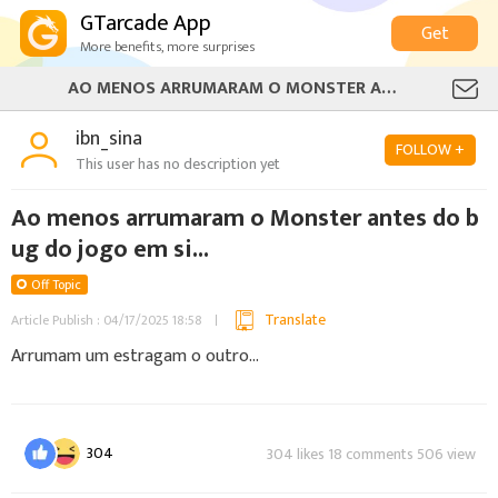
GTarcade App
Get
More benefits, more surprises
AO MENOS ARRUMARAM O MONSTER ANTES DO BUG DO JOGO EM SI...
ibn_sina
FOLLOW +
This user has no description yet
Ao menos arrumaram o Monster antes do b
ug do jogo em si...
Off Topic
Translate
Article Publish : 04/17/2025 18:58
Arrumam um estragam o outro...
304
304 likes 18 comments 506 view